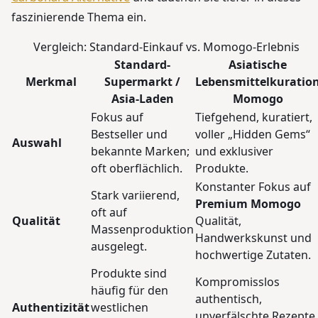
faszinierende Thema ein.
Vergleich: Standard-Einkauf vs. Momogo-Erlebnis
Standard-
Asiatische
Merkmal
Supermarkt /
Lebensmittelkuratio
Asia-Laden
Momogo
Fokus auf
Tiefgehend, kuratiert,
Bestseller und
voller „Hidden Gems“
Auswahl
bekannte Marken;
und exklusiver
oft oberflächlich.
Produkte.
Konstanter Fokus auf
Stark variierend,
Premium Momogo
oft auf
Qualität
Qualität,
Massenproduktion
Handwerkskunst und
ausgelegt.
hochwertige Zutaten.
Produkte sind
Kompromisslos
häufig für den
authentisch,
Authentizität
westlichen
unverfälschte Rezepte