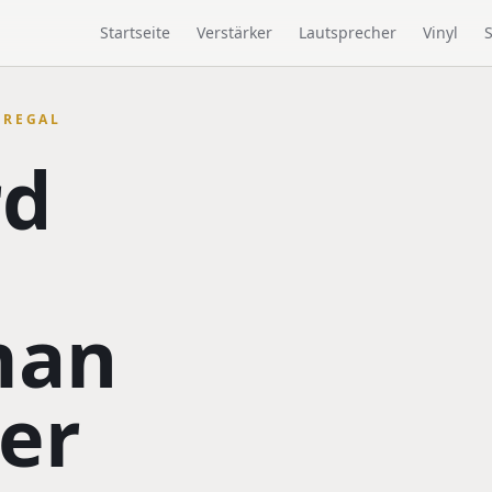
Startseite
Verstärker
Lautsprecher
Vinyl
NREGAL
rd
man
er