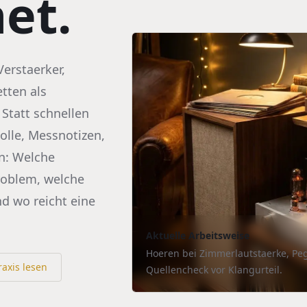
et.
Verstaerker,
tten als
tatt schnellen
olle, Messnotizen,
n: Welche
roblem, welche
nd wo reicht eine
Aktuelle Arbeitsweise
Hoeren bei Zimmerlautstaerke, Peg
raxis lesen
Quellencheck vor Klangurteil.