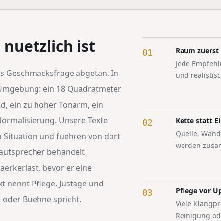
nuetzlich ist
Raum zuerst
01
Jede Empfeh
als Geschmacksfrage abgetan. In
und realistis
e Umgebung: ein 18 Quadratmeter
d, ein zu hoher Tonarm, ein
Normalisierung. Unsere Texte
Kette statt Ei
02
Quelle, Wandl
 Situation und fuehren von dort
werden zusa
llautsprecher behandelt
erkerlast, bevor er eine
xt nennt Pflege, Justage und
Pflege vor U
03
 oder Buehne spricht.
Viele Klangpr
Reinigung od