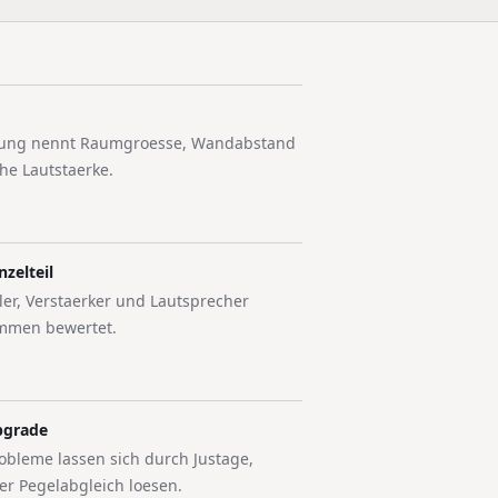
lung nennt Raumgroesse, Wandabstand
che Lautstaerke.
nzelteil
er, Verstaerker und Lautsprecher
mmen bewertet.
pgrade
obleme lassen sich durch Justage,
er Pegelabgleich loesen.