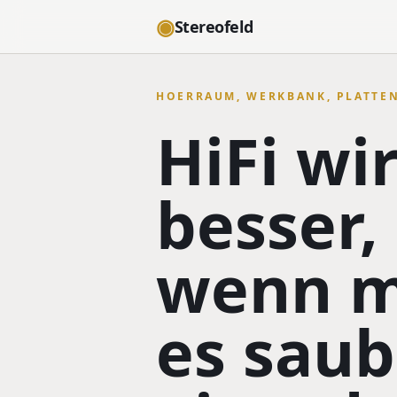
◉
Stereofeld
HOERRAUM, WERKBANK, PLATTE
HiFi wi
besser,
wenn 
es saub