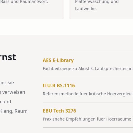
Bass und Raumantwort.
Plattenwaschung und
Laufwerke.
rnst
AES E-Library
Fachbeitraege zu Akustik, Lautsprechertec
er sie
ITU-R BS.1116
lb verweisen
Referenzmethode fuer kritische Hoerverglei
n und
EBU Tech 3276
 Klang, Raum
Praxisnahe Empfehlungen fuer Hoerraeume 