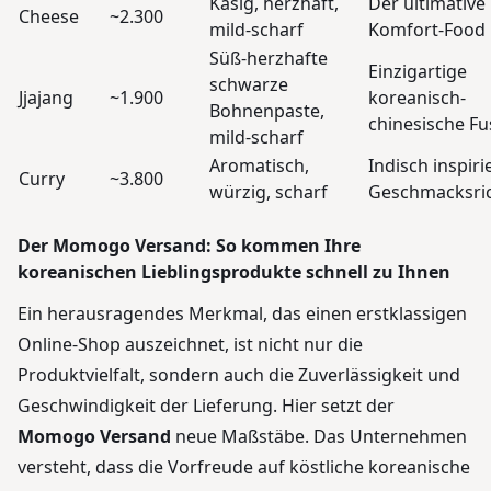
Käsig, herzhaft,
Der ultimative
Cheese
~2.300
mild-scharf
Komfort-Food
Süß-herzhafte
Einzigartige
schwarze
Jjajang
~1.900
koreanisch-
Bohnenpaste,
chinesische Fu
mild-scharf
Aromatisch,
Indisch inspiri
Curry
~3.800
würzig, scharf
Geschmacksri
Der Momogo Versand: So kommen Ihre
koreanischen Lieblingsprodukte schnell zu Ihnen
Ein herausragendes Merkmal, das einen erstklassigen
Online-Shop auszeichnet, ist nicht nur die
Produktvielfalt, sondern auch die Zuverlässigkeit und
Geschwindigkeit der Lieferung. Hier setzt der
Momogo Versand
neue Maßstäbe. Das Unternehmen
versteht, dass die Vorfreude auf köstliche koreanische