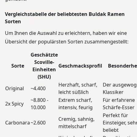
Vergleichstabelle der beliebtesten Buldak Ramen
Sorten
Um Ihnen die Auswahl zu erleichtern, haben wir eine
Übersicht der populärsten Sorten zusammengestellt:
Geschätzte
Scoville-
Sorte
Geschmacksprofil
Besonderhe
Einheiten
(SHU)
Herzhaft, scharf,
Der ausgewog
Original
~4.400
leicht süßlich
Klassiker
~8.800 -
Extrem scharf,
Für erfahrene
2x Spicy
10.000
intensiv, feurig
Schärfe-Esser
Perfekt für
Cremig, sahnig,
Carbonara
~2.600
Einsteiger, seh
mittelscharf
beliebt