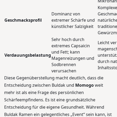
Mikronäh
Komplexe
Dominanz von
Geschmac
Geschmacksprofil
extremer Schärfe und
natürlich
künstlicher Salzigkeit
traditione
Gewürzm
Sehr hoch durch
Leicht ve
extremes Capsaicin
magensc
und Fett; kann
Verdauungsbelastung
unterstüt
Magenreizungen und
durch nat
Sodbrennen
Inhaltssto
verursachen
Diese Gegenüberstellung macht deutlich, dass die
Entscheidung zwischen Buldak und
Momogo
weit
mehr ist als eine Frage des persönlichen
Schärfeempfindens. Es ist eine grundsätzliche
Entscheidung für die eigene Gesundheit. Während
Buldak Ramen ein gelegentliches „Event“ sein kann, ist