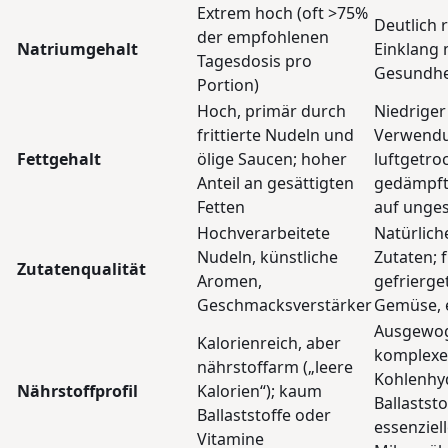
Extrem hoch (oft >75%
Deutlich 
der empfohlenen
Natriumgehalt
Einklang 
Tagesdosis pro
Gesundhe
Portion)
Hoch, primär durch
Niedriger
frittierte Nudeln und
Verwend
Fettgehalt
ölige Saucen; hoher
luftgetro
Anteil an gesättigten
gedämpft
Fetten
auf unges
Hochverarbeitete
Natürlich
Nudeln, künstliche
Zutaten; 
Zutatenqualität
Aromen,
gefrierge
Geschmacksverstärker
Gemüse, 
Ausgewog
Kalorienreich, aber
komplex
nährstoffarm („leere
Kohlenhyd
Nährstoffprofil
Kalorien“); kaum
Ballastst
Ballaststoffe oder
essenziel
Vitamine